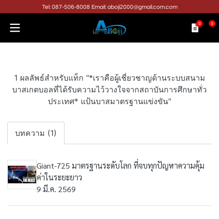
Tel: 087-506-8008 Email: aboji2000@gmail.com.com
0
0
1 ผลลัพธ์สำหรับแท็ก "*เราคือผู้เชี่ยวชาญด้านระบบสนาม
บาสเกตบอลที่ได้รับความไว้วางใจจากสถาบันการศึกษาทั่ว
ประเทศ* แป้นบาสมาตรฐานแข่งขัน"
บทความ (1)
Giant-725 มาตรฐานระดับโลก ที่จบทุกปัญหาความคุ้ม
ค่าในระยะยาว
9 มี.ค. 2569