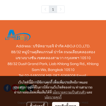
1
Address : บริษัทอาบอจิ จำกัด ABOJI CO.,LTD.
88/32 หมู่บ้านดุสิตแกรนด์ ปาร์ค ถนนเลียบคลองสอง
แขวงบางชัน เขตคลองสามวา กรุงเทพฯ 10510
88/32 Dusit Grand Park, Liab Khlong Song Rd., Khlong
Sam Wa, Bangkok 10510
Tel: 02-5480006 MB: 087-5068008 Email :
aboji2000@gmail.com
เว็บไซต์นี้มีการใช้งานคุกกี้ เพื่อเพิ่มประสิทธิภาพและ
ประสบการณ์ที่ดีในการใช้งานเว็บไซต์ของท่าน ท่านสามารถ
อ่านรายละเอียดเพิ่มเติมได้ที่
นโยบายความเป็นส่วนตัว
และ
นโยบายคุกกี้
Copyright 2023 | All Rights Reserved | Powered by MWE
ตั้งค่าคุกกี้
ยอมรับทั้งหมด