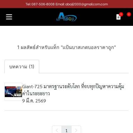
Tel: 087-506-8008 Email: aboji2000@gmail.com.com
0
0
1 ผลลัพธ์สำหรับแท็ก "แป้นบาสเกตบอลราคาถูก"
บทความ (1)
Giant-725 มาตรฐานระดับโลก ที่จบทุกปัญหาความคุ้ม
ค่าในระยะยาว
9 มี.ค. 2569
1