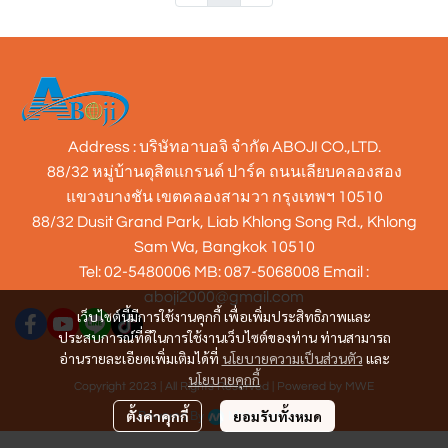
Address : บริษัทอาบอจิ จำกัด ABOJI CO.,LTD.
88/32 หมู่บ้านดุสิตแกรนด์ ปาร์ค ถนนเลียบคลองสอง
แขวงบางชัน เขตคลองสามวา กรุงเทพฯ 10510
88/32 Dusit Grand Park, Liab Khlong Song Rd., Khlong
Sam Wa, Bangkok 10510
Tel: 02-5480006 MB: 087-5068008 Email :
aboji2000@gmail.com
เว็บไซต์นี้มีการใช้งานคุกกี้ เพื่อเพิ่มประสิทธิภาพและ
ประสบการณ์ที่ดีในการใช้งานเว็บไซต์ของท่าน ท่านสามารถ
อ่านรายละเอียดเพิ่มเติมได้ที่
นโยบายความเป็นส่วนตัว
และ
นโยบายคุกกี้
Copyright 2023 | All Rights Reserved | Powered by MWE
Powered By
MakeWebEasy
ตั้งค่าคุกกี้
ยอมรับทั้งหมด