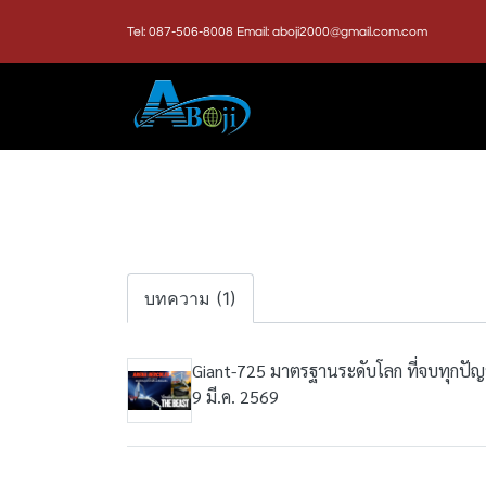
Tel: 087-506-8008 Email: aboji2000@gmail.com.com
บทความ (1)
Giant-725 มาตรฐานระดับโลก ที่จบทุกปั
9 มี.ค. 2569