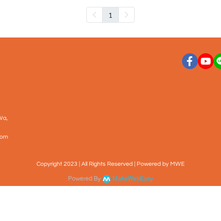
1
Wa,
com
Copyright 2023 | All Rights Reserved | Powered by MWE
Powered By
MakeWebEasy