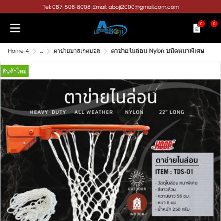
Tel: 087-506-8008 Email: aboji2000@gmail.com.com
0
0
Home-4
...
ตาข่ายบาสเกตบอล
ตาข่ายไนล่อน Nylon ชนิดหนาพิเศษ
สินค้าใหม่