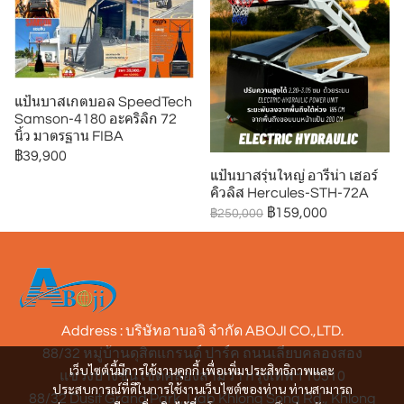
แป้นบาสเกตบอล SpeedTech
Samson-4180 อะคริลิก 72
นิ้ว มาตรฐาน FIBA
฿39,900
แป้นบาสรุ่นใหญ่ อารีน่า เฮอร์
คิวลิส Hercules-STH-72A
฿159,000
฿250,000
Address : บริษัทอาบอจิ จำกัด ABOJI CO.,LTD.
88/32 หมู่บ้านดุสิตแกรนด์ ปาร์ค ถนนเลียบคลองสอง
เว็บไซต์นี้มีการใช้งานคุกกี้ เพื่อเพิ่มประสิทธิภาพและ
แขวงบางชัน เขตคลองสามวา กรุงเทพฯ 10510
ประสบการณ์ที่ดีในการใช้งานเว็บไซต์ของท่าน ท่านสามารถ
88/32 Dusit Grand Park, Liab Khlong Song Rd., Khlong