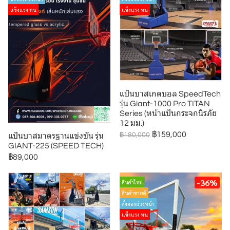
แข็งแรง ทน
แข็งแรง ทน
แป้นบาสเกตบอล SpeedTech
รุ่น Giant-1000 Pro TITAN
Series (หน้าแป้นกระจกนิรภัย
12 มม.)
฿159,000
฿180,000
แป้นบาสมาตรฐานแข่งขัน รุ่น
GIANT-225 (SPEED TECH)
฿89,000
-36%
สินค้าใหม่
สินค้าขายดี
สั่งจองล่วงหน้า
แข็งแรง ทน