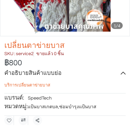
1/4
เปลี่ยนตาข่ายบาส
SKU : service2
ขายแล้ว 0 ชิ้น
฿800
คำอธิบายสินค้าแบบย่อ
บริการเปลี่ยนตาข่ายบาส
แบรนด์:
SpeedTech
หมวดหมู่:
แป้นบาสเกตบล
,
ซ่อมบำรุงแป้นบาส
แชร์